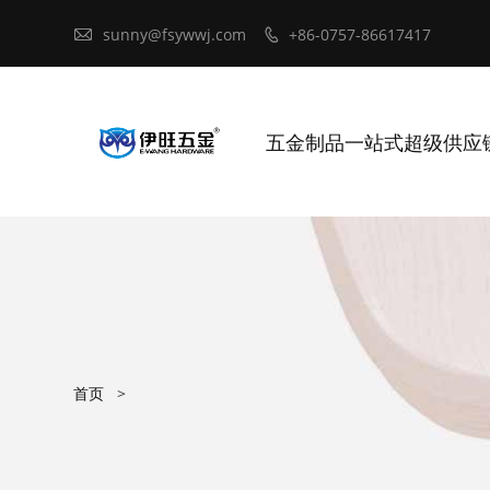

sunny@fsywwj.com
+86-0757-86617417

五金制品一站式超级供应
首页
>