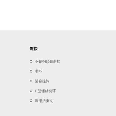
链接
不锈钢线钥匙扣
书环
浴帘挂钩
D型螺丝锁环
调用活页夹