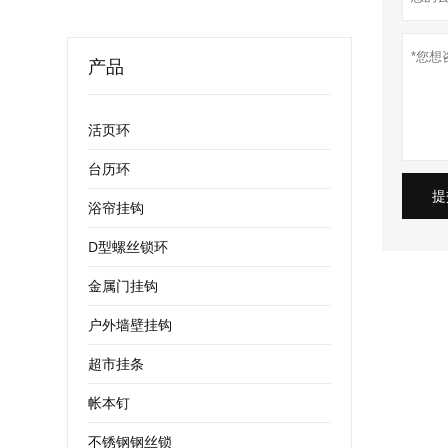
产品
活页环
台历环
提
浴帘挂钩
D型螺丝锁环
金属门挂钩
户外墙壁挂钩
超市挂条
帐本钉
不锈钢钢丝锁