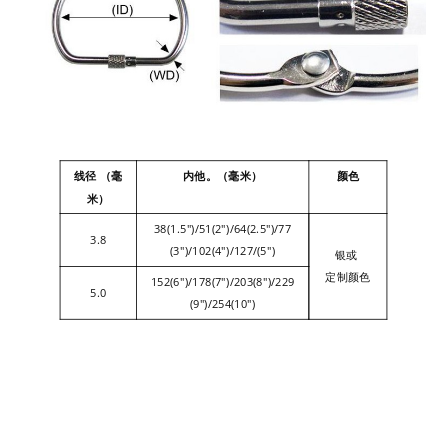
运输方式
联昊通快递、顺丰快递、德邦物流等
线径 （毫
内他。（毫米）
颜色
米）
38(1.5")/51(2")/64(2.5")/77
3.8
(3")/102(4")/127/(5")
银或
定制颜色
152(6")/178(7")/203(8")/229
5.0
(9")/254(10")