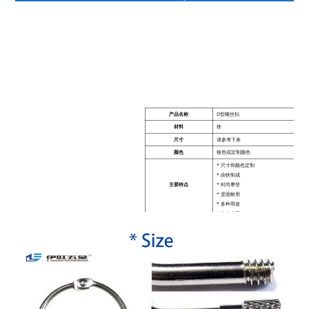
产品名称
D型螺丝扣
材料
铁
尺寸
请参考下表
颜色
银色或定制颜色
* 尺寸和颜色定制
* 由铁制成
主要特点
* 时尚摩登
* 坚固耐用
* 多种用途
* 方便实用
* 使用方便
最小起订量
500个
用法
适用于钥匙扣、活页本、收纳、装饰等。
风格
时尚与现代
交货时间
5-7天
包装
根据客户要求包装
支付
T/T、支付宝、微信、银行转账等