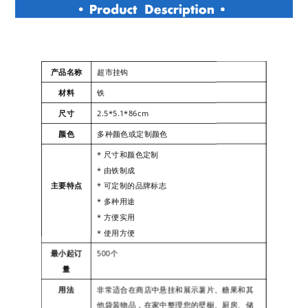
产品名称
超市挂钩
材料
铁
尺寸
2.5*5.1*86cm
颜色
多种颜色或定制颜色
* 尺寸和颜色定制
* 由铁制成
主要特点
* 可定制的品牌标志
* 多种用途
* 方便实用
* 使用方便
最小起订
500个
量
用法
非常适合在商店中悬挂和展示薯片、糖果和其
他袋装物品，在家中整理您的壁橱、厨房、储